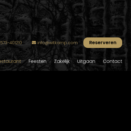
Reserveren
573-401210
info@witkamp.com
estaurant
Feesten
Zakelijk
Uitgaan
Contact